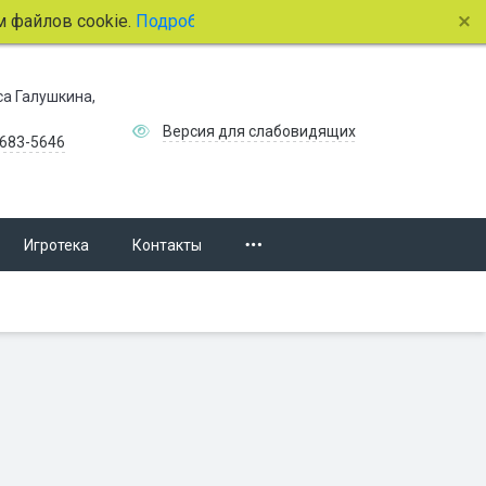
лов cookie.
Подробнее.
иса Галушкина,
Версия для слабовидящих
 683-5646
Игротека
Контакты