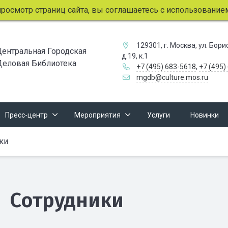
мотр страниц сайта, вы соглашаетесь с использованием фай
129301, г. Москва, ул. Бор
Центральная Городская
д.19, к.1
Деловая Библиотека
+7 (495) 683-5618
,
+7 (495)
mgdb@culture.mos.ru
Пресс-центр
Мероприятия
Услуги
Новинки
ки
Сотрудники