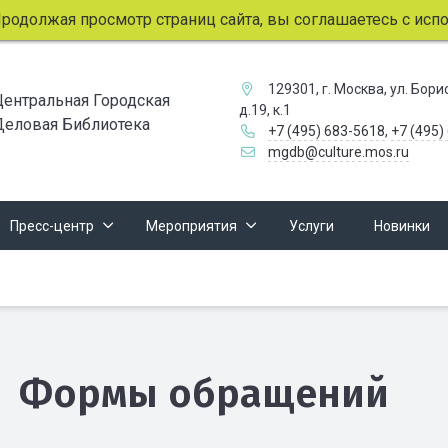
одолжая просмотр страниц сайта, вы соглашаетесь с исполь
129301, г. Москва, ул. Бор
Центральная Городская
д.19, к.1
Деловая Библиотека
+7 (495) 683-5618
,
+7 (495)
mgdb@culture.mos.ru
Пресс-центр
Мероприятия
Услуги
Новинки
Формы обращений