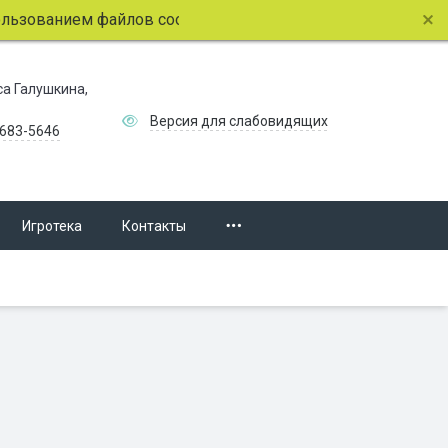
зованием файлов cookie.
Подробнее.
иса Галушкина,
Версия для слабовидящих
 683-5646
Игротека
Контакты