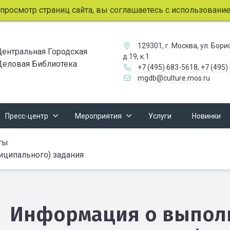
смотр страниц сайта, вы соглашаетесь с использованием ф
129301, г. Москва, ул. Бор
Центральная Городская
д.19, к.1
Деловая Библиотека
+7 (495) 683-5618
,
+7 (495)
mgdb@culture.mos.ru
Пресс-центр
Мероприятия
Услуги
Новинки
ты
иципального) задания
Информация о выпол