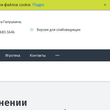
айлов cookie.
Подробнее.
иса Галушкина,
Версия для слабовидящих
 683-5646
Игротека
Контакты
нении