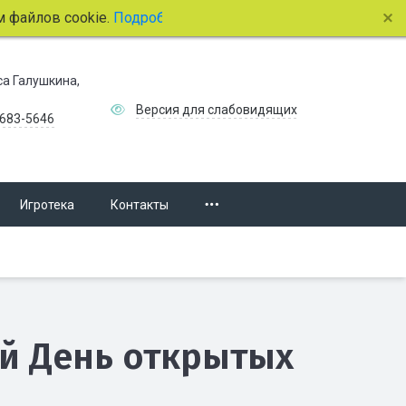
лов cookie.
Подробнее.
иса Галушкина,
Версия для слабовидящих
 683-5646
Игротека
Контакты
ый День открытых