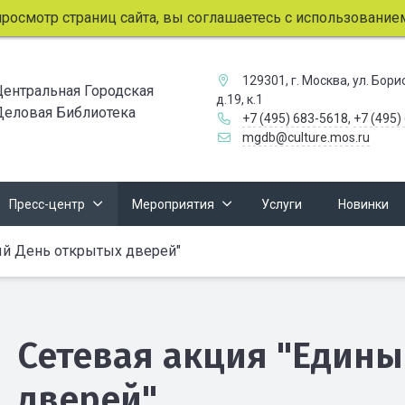
мотр страниц сайта, вы соглашаетесь с использованием фай
129301, г. Москва, ул. Бор
Центральная Городская
д.19, к.1
Деловая Библиотека
+7 (495) 683-5618
,
+7 (495)
mgdb@culture.mos.ru
Пресс-центр
Мероприятия
Услуги
Новинки
ый День открытых дверей"
Сетевая акция "Един
дверей"