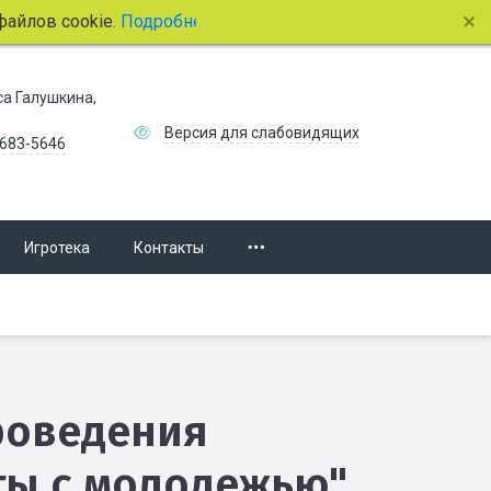
лов cookie.
Подробнее.
иса Галушкина,
Версия для слабовидящих
 683-5646
Игротека
Контакты
роведения
ты с молодежью"