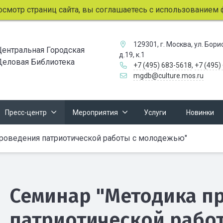
мотр страниц сайта, вы соглашаетесь с использованием фай
129301, г. Москва, ул. Бор
Центральная Городская
д.19, к.1
Деловая Библиотека
+7 (495) 683-5618
,
+7 (495)
mgdb@culture.mos.ru
Пресс-центр
Мероприятия
Услуги
Новинки
роведения патриотической работы с молодежью"
Семинар "Методика п
патриотической рабо