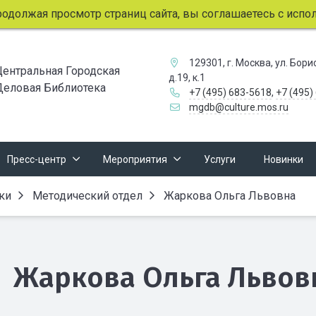
олжая просмотр страниц сайта, вы соглашаетесь с использ
129301, г. Москва, ул. Бор
Центральная Городская
д.19, к.1
Деловая Библиотека
+7 (495) 683-5618
,
+7 (495)
mgdb@culture.mos.ru
Пресс-центр
Мероприятия
Услуги
Новинки
ки
Методический отдел
Жаркова Ольга Львовна
Жаркова Ольга Львов