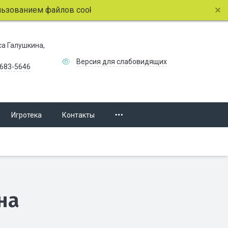
ованием файлов cookie.
Подробнее.
иса Галушкина,
Версия для слабовидящих
 683-5646
Игротека
Контакты
на