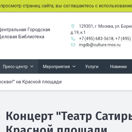
мотр страниц сайта, вы соглашаетесь с использованием фай
129301, г. Москва, ул. Бор
Центральная Городская
д.19, к.1
Деловая Библиотека
+7 (495) 683-5618
,
+7 (495)
mgdb@culture.mos.ru
Пресс-центр
Мероприятия
Услуги
Новинки
скве!" на Красной площади
Концерт "Театр Сатир
Красной площади