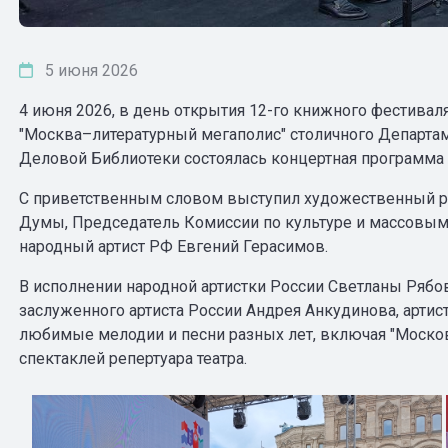
5 июня 2026
4 июня 2026, в день открытия 12-го книжного фестива
"Москва–литературный мегаполис" столичного Департа
Деловой Библиотеки состоялась концертная программа 
С приветственным словом выступил художественный ру
Думы, Председатель Комиссии по культуре и массовы
народный артист РФ Евгений Герасимов.
В исполнении народной артистки России Светланы Рябов
заслуженного артиста России Андрея Анкудинова, артист
любимые мелодии и песни разных лет, включая "Московс
спектаклей репертуара театра.