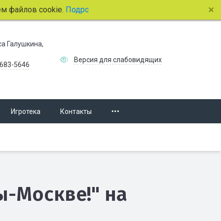
лов cookie.
Подробнее.
иса Галушкина,
Версия для слабовидящих
 683-5646
Игротека
Контакты
ы-Москве!" на