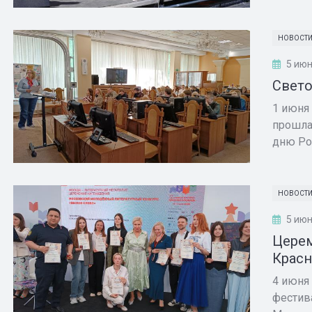
НОВОСТ
5 июн
Свето
1 июня
прошла
дню Ро
НОВОСТ
5 июн
Церем
Крас
4 июня
фестив