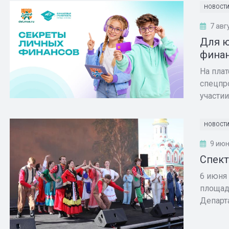
НОВОСТ
7 авг
Для ю
финан
На пла
спецпр
участии
НОВОСТ
9 июн
Спект
6 июня
площад
Департа