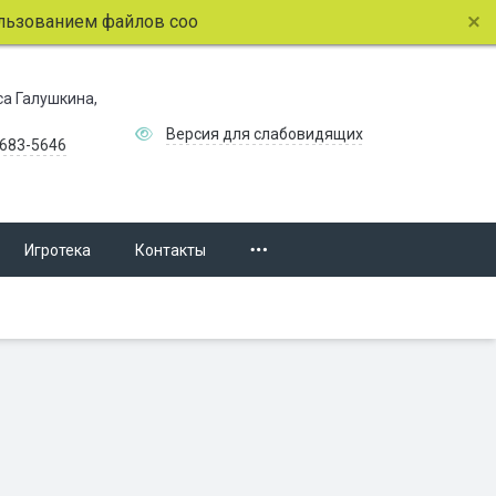
ванием файлов cookie.
Подробнее.
иса Галушкина,
Версия для слабовидящих
 683-5646
Игротека
Контакты