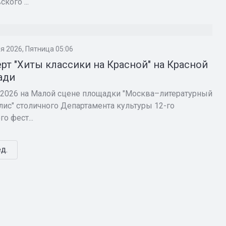
кого ...
И
я 2026, Пятница 05:06
рт "Хиты классики на Красной" на Красной
ади
 2026 на Малой сцене площадки "Москва–литературный
лис" столичного Департамента культуры 12-го
о фест...
д.