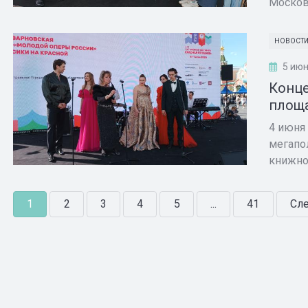
Московс
НОВОСТ
5 июн
Конце
площ
4 июня
мегапо
книжног
1
2
3
4
5
...
41
Сле