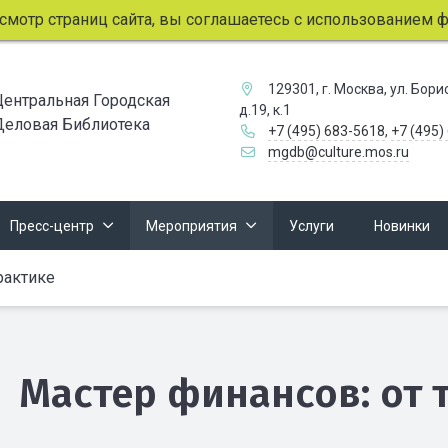
мотр страниц сайта, вы соглашаетесь с использованием фай
129301, г. Москва, ул. Бор
Центральная Городская
д.19, к.1
Деловая Библиотека
+7 (495) 683-5618
,
+7 (495)
mgdb@culture.mos.ru
Пресс-центр
Мероприятия
Услуги
Новинки
рактике
Мастер финансов: от 