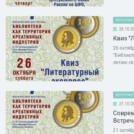
МЕРОПРИЯТ
26.10.2
Квиз "
26 октяб
"Библиот
летию сет
МЕРОПРИЯТ
21.10.2
Соврем
Встреч
21 октяб