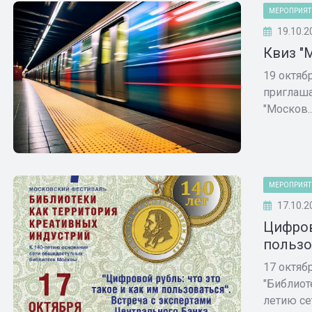
МЕРОПРИЯТ
19.10.2
Квиз "
19 октяб
приглаша
"Москов..
МЕРОПРИЯТ
17.10.2
Цифров
пользо
17 октяб
"Библиот
летию сет