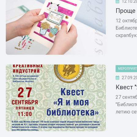
12.10.2
Проще 
12 октяб
Библиоте
скрапбук
МЕРОПРИЯТ
27.09.2
Квест 
27 сентя
"Библиот
летию сет