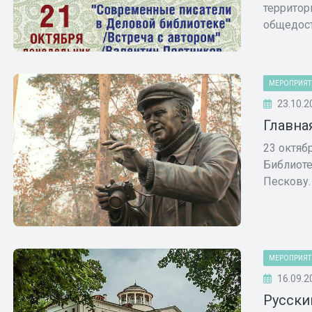
территор
общедост
МЕРОПРИЯТ
23.10.2
Главна
23 октяб
Библиоте
Пескову.
МЕРОПРИЯТ
16.09.2
Русски