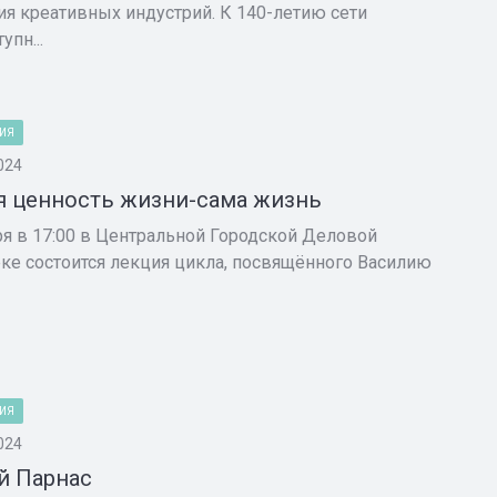
ия креативных индустрий. К 140-летию сети
упн...
ИЯ
024
я ценность жизни-сама жизнь
ря в 17:00 в Центральной Городской Деловой
ке состоится лекция цикла, посвящённого Василию
ИЯ
024
й Парнас