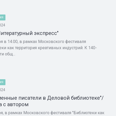
ИЯ
024
Литературный экспресс"
ря в 14.00, в рамках Московского фестиваля
еки как территория креативных индустрий. К 140-
и общ...
ИЯ
024
енные писатели в Деловой библиотеке"/
а с автором
ря, в рамках Московского фестиваля "Библиотеки как