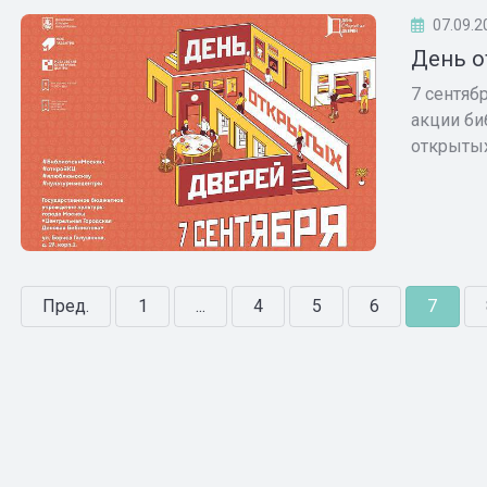
07.09.2
День о
7 сентяб
акции би
открытых 
Пред.
1
...
4
5
6
7