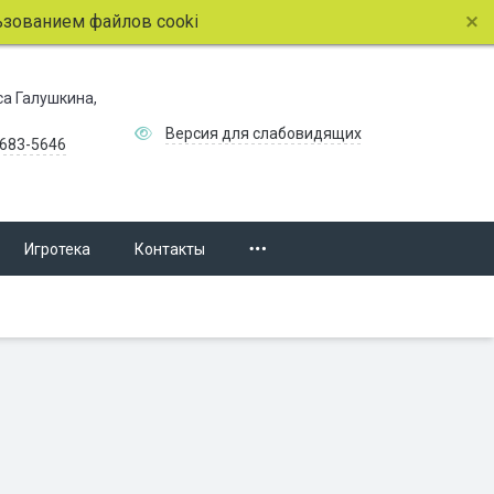
ем файлов cookie.
Подробнее.
иса Галушкина,
Версия для слабовидящих
 683-5646
Игротека
Контакты