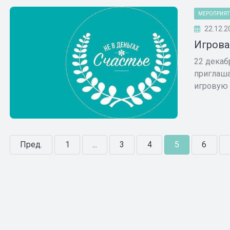
МЕРОПРИЯТ
22.12.2
Игрова
22 декаб
приглаша
игровую .
Пред.
1
...
3
4
5
6