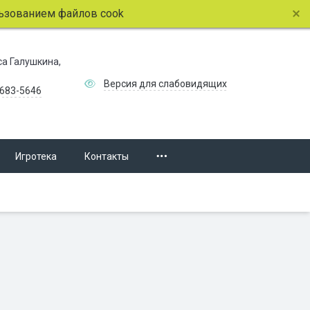
нием файлов cookie.
Подробнее.
иса Галушкина,
Версия для слабовидящих
 683-5646
Игротека
Контакты