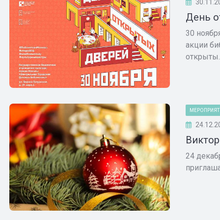
30.11.2
День о
30 ноябр
акции би
открыты..
МЕРОПРИЯТ
24.12.2
Виктор
24 декаб
приглаша