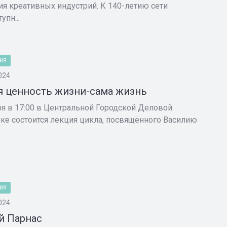
ия креативных индустрий. К 140-летию сети
упн...
ИЯ
024
я ценность жизни-сама жизнь
ря в 17:00 в Центральной Городской Деловой
ке состоится лекция цикла, посвящённого Василию
ИЯ
024
й Парнас