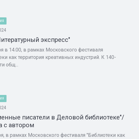
ИЯ
024
Литературный экспресс"
ря в 14.00, в рамках Московского фестиваля
еки как территория креативных индустрий. К 140-
и общ...
ИЯ
024
енные писатели в Деловой библиотеке"/
а с автором
ря, в рамках Московского фестиваля "Библиотеки как