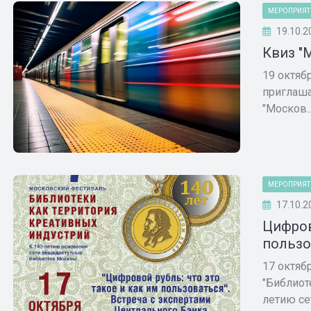
МЕРОПРИЯТ
19.10.2
Квиз "
19 октяб
приглаша
"Москов..
МЕРОПРИЯТ
17.10.2
Цифров
пользо
17 октяб
"Библиот
летию сет