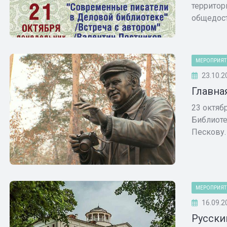
территор
общедост
МЕРОПРИЯТ
23.10.2
Главна
23 октяб
Библиоте
Пескову.
МЕРОПРИЯТ
16.09.2
Русски