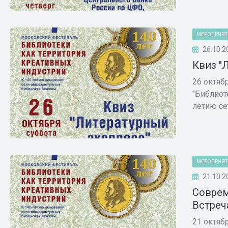
МЕРОПРИЯТ
26.10.2
Квиз "
26 октяб
"Библиот
летию сет
МЕРОПРИЯТ
21.10.2
Соврем
Встреч
21 октяб