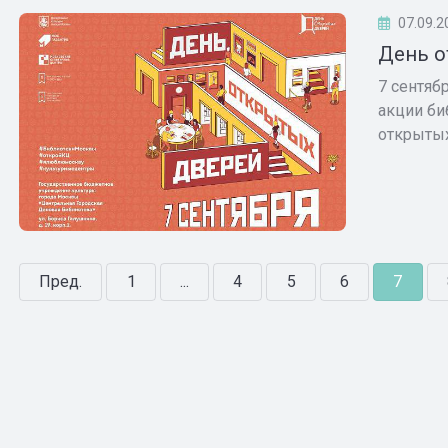
07.09.2
День о
7 сентяб
акции би
открытых 
Пред.
1
...
4
5
6
7