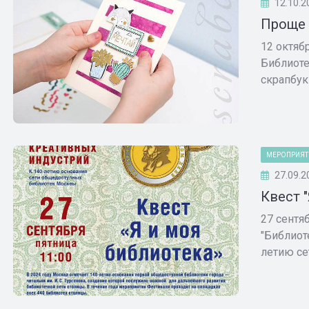
12.10.2
Проще 
12 октяб
Библиоте
скрапбук
МЕРОПРИЯТ
27.09.2
Квест 
27 сентя
"Библиот
летию сет