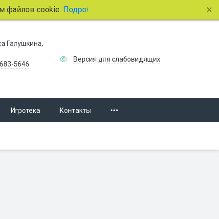
лов cookie.
Подробнее.
иса Галушкина,
Версия для слабовидящих
 683-5646
Игротека
Контакты